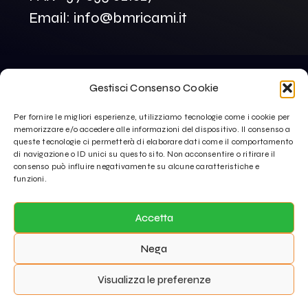
Email: info@bmricami.it
Gestisci Consenso Cookie
Per fornire le migliori esperienze, utilizziamo tecnologie come i cookie per
memorizzare e/o accedere alle informazioni del dispositivo. Il consenso a
queste tecnologie ci permetterà di elaborare dati come il comportamento
di navigazione o ID unici su questo sito. Non acconsentire o ritirare il
consenso può influire negativamente su alcune caratteristiche e
funzioni.
Accetta
Nega
Copyright © 2024 B.M RICAMI S.r.l. . All rights reserved. Crafted
Visualizza le preferenze
by
Alessio Capotondi
Cookie Policy
Privacy Policy
Support